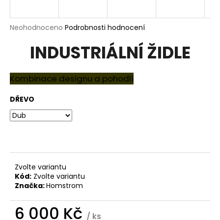
a
j
Průměrné
Neohodnoceno
Podrobnosti hodnocení
í
hodnocení
INDUSTRIÁLNÍ ŽIDLE
produktu
t
je
?
0,0
z
Kombinace designu a pohodlí
5
hvězdiček.
DŘEVO
HLEDAT
D
o
Zvolte variantu
Kód:
Zvolte variantu
p
Značka:
Homstrom
o
r
6 000 Kč
u
/ ks