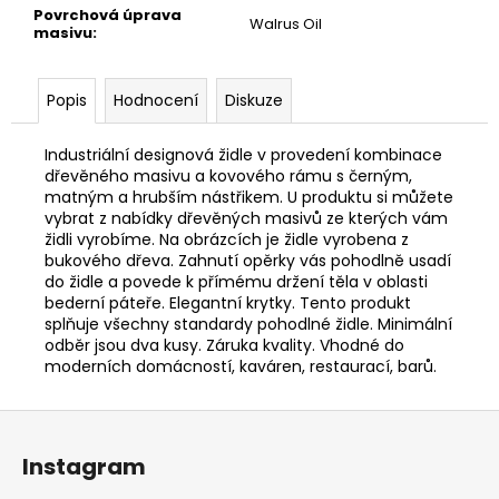
Povrchová úprava
Walrus Oil
masivu
:
Popis
Hodnocení
Diskuze
Industriální designová židle v provedení kombinace
dřevěného masivu a kovového rámu s černým,
matným a hrubším nástřikem. U produktu si můžete
vybrat z nabídky dřevěných masivů ze kterých vám
židli vyrobíme. Na obrázcích je židle vyrobena z
bukového dřeva. Zahnutí opěrky vás pohodlně usadí
do židle a povede k přímému držení těla v oblasti
bederní páteře. Elegantní krytky. Tento produkt
splňuje všechny standardy pohodlné židle. Minimální
odběr jsou dva kusy. Záruka kvality. Vhodné do
moderních domácností, kaváren, restaurací, barů.
Z
á
Instagram
p