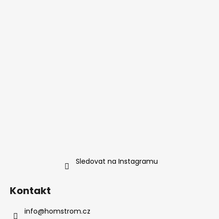
a
t
í
Sledovat na Instagramu
Kontakt
info
@
homstrom.cz