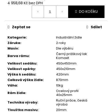
č
4 958,68 Kč bez DPH
u
Měrná
j
DO KOŠÍKU
cena:
e
m
Zeptat se
Sdílet
e
Kategorie
:
Industriální židle
DŘEVĚNÉ
Záruka
:
2 roky
KULIČKOV0
Masiv
:
Dle výběru
PERO
Černý práškový lak
MYSTERY
Barva rámu
:
Komaxit
(OLIVA)
Velikost sedáku
:
450x450mm
1
Velikost opěrky
:
450x210mm
300
Výška k sedáku
:
420mm
Kč
Původně:
Celková výška židle
:
870mm
1
Váha
:
10kg
600
Ocelový profil
Kč
Rám židle
:
40x25mm
Ruční práce, česká
Technika výroby
:
výroba
Tlouštka masivu
:
20mm