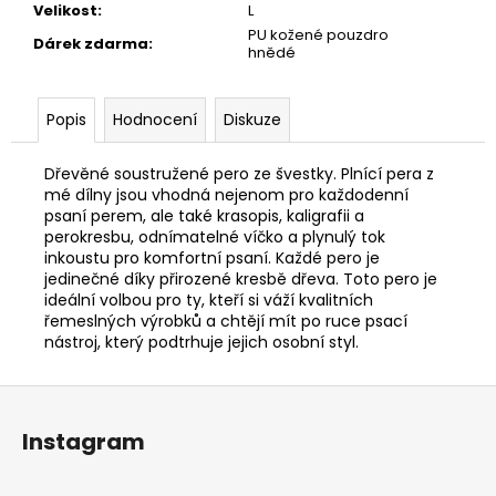
Velikost
:
L
PU kožené pouzdro
Dárek zdarma
:
hnědé
Popis
Hodnocení
Diskuze
Dřevěné soustružené pero ze švestky. Plnící pera z
mé dílny jsou vhodná nejenom pro každodenní
psaní perem, ale také krasopis, kaligrafii a
perokresbu, odnímatelné víčko a plynulý tok
inkoustu pro komfortní psaní. Každé pero je
jedinečné díky přirozené kresbě dřeva. Toto pero je
ideální volbou pro ty, kteří si váží kvalitních
řemeslných výrobků a chtějí mít po ruce psací
nástroj, který podtrhuje jejich osobní styl.
Z
á
Instagram
p
a