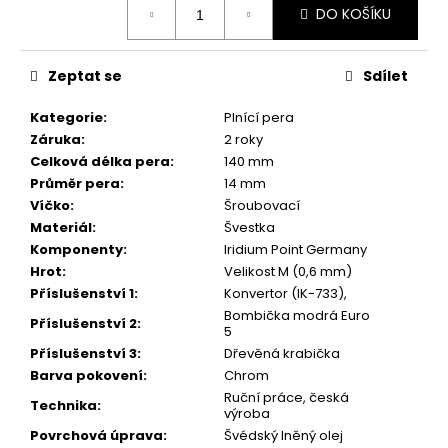
č
DO KOŠÍKU
cena:
u
j
e
Zeptat se
Sdílet
m
e
Kategorie
:
Plnící pera
Záruka
:
2 roky
Celková délka pera
:
140 mm
DŘEVĚNÉ
Průměr pera
:
14 mm
KULIČKOVÉ
PERO
Víčko
:
Šroubovací
MYSTERY
Materiál
:
Švestka
(MANGO)
Komponenty
:
Iridium Point Germany
1
Hrot
:
Velikost M (0,6 mm)
300
Příslušenství 1
:
Konvertor (IK-733),
Kč
Bombička modrá Euro
Původně:
Příslušenství 2
:
5
1
700
Příslušenství 3
:
Dřevěná krabička
Kč
Barva pokovení
:
Chrom
Ruční práce, česká
Technika
:
výroba
Povrchová úprava
:
Švédský lněný olej