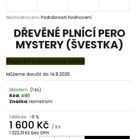
R
a
M
j
Průměrné
Neohodnoceno
Podrobnosti hodnocení
í
hodnocení
A
DŘEVĚNÉ PLNÍCÍ PERO
produktu
t
je
?
MYSTERY (ŠVESTKA)
0,0
z
5
hvězdiček.
Elegantní a nadčasový vzhled
HLEDAT
Můžeme doručit do:
14.8.2026
Skladem
(1 ks)
Kód:
490
D
Značka:
Homstrom
o
p
1 800 Kč
–11 %
o
1 600 Kč
r
/ ks
u
1 322,31 Kč bez DPH
Měrná