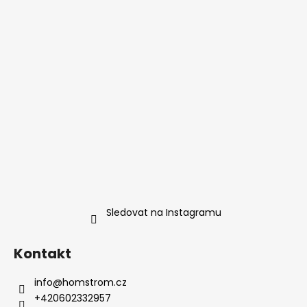
t
í
Sledovat na Instagramu
Kontakt
info
@
homstrom.cz
+420602332957