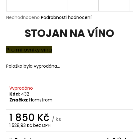
R
a
j
M
Průměrné
Neohodnoceno
Podrobnosti hodnocení
í
hodnocení
A
STOJAN NA VÍNO
produktu
t
je
?
0,0
z
Pro milovníky vína
5
hvězdiček.
Položka byla vyprodána…
HLEDAT
Vyprodáno
Kód:
432
D
Značka:
Homstrom
o
p
1 850 Kč
o
/ ks
r
1 528,93 Kč bez DPH
Měrná
u
cena: