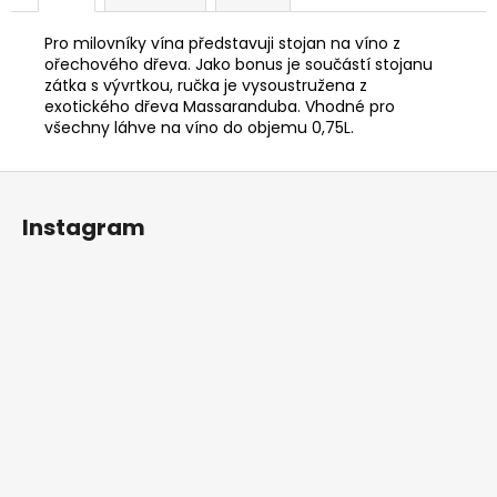
Pro milovníky vína představuji stojan na víno z
ořechového dřeva. Jako bonus je součástí stojanu
zátka s vývrtkou, ručka je vysoustružena z
exotického dřeva Massaranduba. Vhodné pro
všechny láhve na víno do objemu 0,75L.
Z
á
Instagram
p
a
t
í