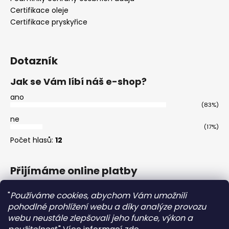
Certifikace oleje
Certifikace pryskyřice
Dotazník
Jak se Vám líbí náš e-shop?
ano
(83%)
ne
(17%)
Počet hlasů:
12
Přijímáme online platby
"
Používáme cookies, abychom Vám umožnili
pohodlné prohlížení webu a díky analýze provozu
webu neustále zlepšovali jeho funkce, výkon a