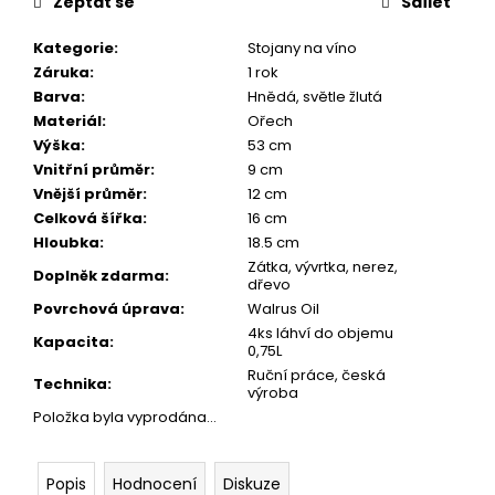
č
Zeptat se
Sdílet
u
j
Kategorie
:
Stojany na víno
e
Záruka
:
1 rok
m
Barva
:
Hnědá, světle žlutá
e
Materiál
:
Ořech
Výška
:
53 cm
Vnitřní průměr
:
9 cm
DŘEVĚNÉ
Vnější průměr
:
12 cm
KULIČKOVÉ
Celková šířka
:
16 cm
PERO
Hloubka
:
18.5 cm
MYSTERY
(MANGO)
Zátka, vývrtka, nerez,
Doplněk zdarma
:
dřevo
1
Povrchová úprava
:
Walrus Oil
300
Kč
4ks láhví do objemu
Kapacita
:
Původně:
0,75L
1
Ruční práce, česká
Technika
:
700
výroba
Kč
Položka byla vyprodána…
Popis
Hodnocení
Diskuze