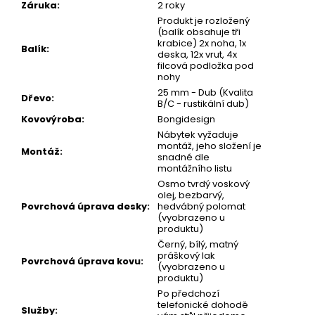
Záruka
:
2 roky
Produkt je rozložený
(balík obsahuje tři
krabice) 2x noha, 1x
Balík
:
deska, 12x vrut, 4x
filcová podložka pod
nohy
25 mm - Dub (Kvalita
Dřevo
:
B/C - rustikální dub)
Kovovýroba
:
Bongidesign
Nábytek vyžaduje
montáž, jeho složení je
Montáž
:
snadné dle
montážního listu
Osmo tvrdý voskový
olej, bezbarvý,
Povrchová úprava desky
:
hedvábný polomat
(vyobrazeno u
produktu)
Černý, bílý, matný
práškový lak
Povrchová úprava kovu
:
(vyobrazeno u
produktu)
Po předchozí
telefonické dohodě
Služby
: