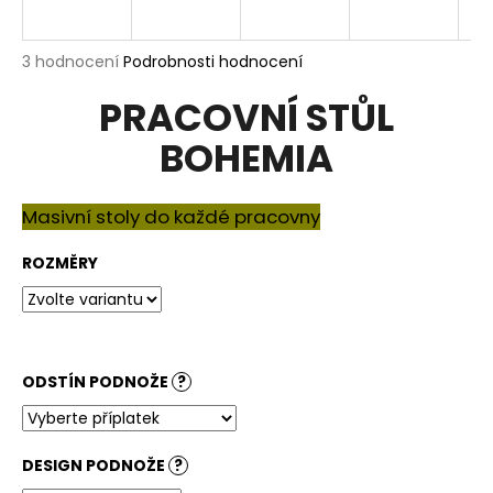
a
j
Průměrné
3 hodnocení
Podrobnosti hodnocení
í
hodnocení
PRACOVNÍ STŮL
produktu
t
je
?
BOHEMIA
5,0
z
5
hvězdiček.
Masivní stoly do každé pracovny
HLEDAT
ROZMĚRY
D
o
ODSTÍN PODNOŽE
?
p
o
r
DESIGN PODNOŽE
?
u