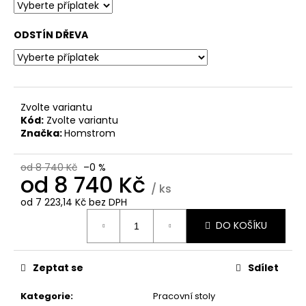
č
u
j
ODSTÍN DŘEVA
e
m
e
Zvolte variantu
DŘEVĚNÉ
Kód:
Zvolte variantu
KULIČKOVÉ
Značka:
Homstrom
PERO
MAJESTIC
(BAHENNÍ
od 8 740 Kč
–0 %
DUB)
od
8 740 Kč
/ ks
1
od
7 223,14 Kč
bez DPH
850
Měrná
Kč
DO KOŠÍKU
cena:
Zeptat se
Sdílet
Kategorie
:
Pracovní stoly