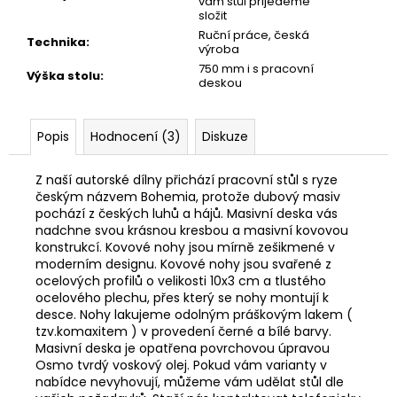
vám stůl přijedeme
složit
Ruční práce, česká
Technika
:
výroba
750 mm i s pracovní
Výška stolu
:
deskou
Popis
Hodnocení (3)
Diskuze
Z naší autorské dílny přichází pracovní stůl s ryze
českým názvem Bohemia, protože dubový masiv
pochází z českých luhů a hájů. Masivní deska vás
nadchne svou krásnou kresbou a masivní kovovou
konstrukcí. Kovové nohy jsou mírně zešikmené v
moderním designu. Kovové nohy jsou svařené z
ocelových profilů o velikosti 10x3 cm a tlustého
ocelového plechu, přes který se nohy montují k
desce. Nohy lakujeme odolným práškovým lakem (
tzv.komaxitem ) v provedení černé a bílé barvy.
Masivní deska je opatřena povrchovou úpravou
Osmo tvrdý voskový olej. Pokud vám varianty v
nabídce nevyhovují, můžeme vám udělat stůl dle