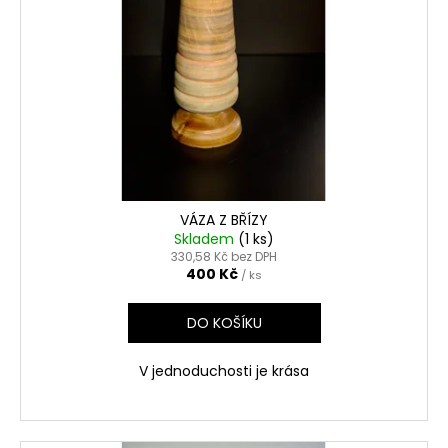
VÁZA Z BŘÍZY
Skladem
(1 ks)
330,58 Kč bez DPH
400 Kč
/ ks
DO KOŠÍKU
V jednoduchosti je krása