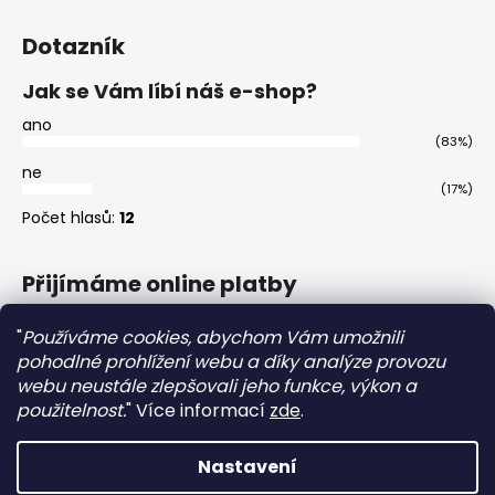
Dotazník
Jak se Vám líbí náš e-shop?
ano
(83%)
ne
(17%)
Počet hlasů:
12
Přijímáme online platby
"
Používáme cookies, abychom Vám umožnili
pohodlné prohlížení webu a díky analýze provozu
webu neustále zlepšovali jeho funkce, výkon a
použitelnost.
"
Více informací
zde
.
Master
Nastavení