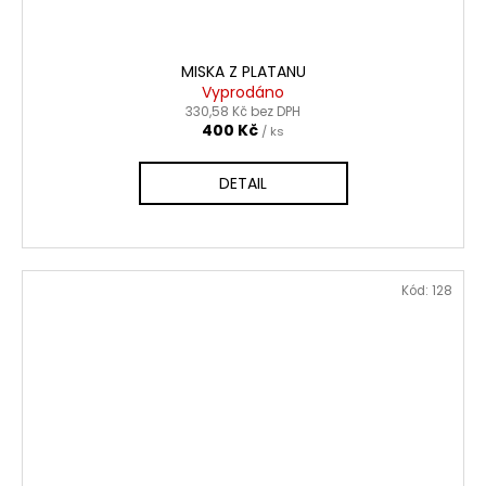
MISKA Z PLATANU
Vyprodáno
330,58 Kč bez DPH
400 Kč
/ ks
DETAIL
Kód:
128