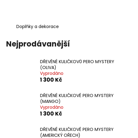
a
j
í
Doplňky a dekorace
t
?
Nejprodávanější
DŘEVĚNÉ KULIČKOV0 PERO MYSTERY
(OLIVA)
HLEDAT
Vyprodáno
1 300 Kč
DŘEVĚNÉ KULIČKOVÉ PERO MYSTERY
D
(MANGO)
o
Vyprodáno
p
1 300 Kč
o
r
DŘEVĚNÉ KULIČKOVÉ PERO MYSTERY
u
(AMERICKÝ OŘECH)