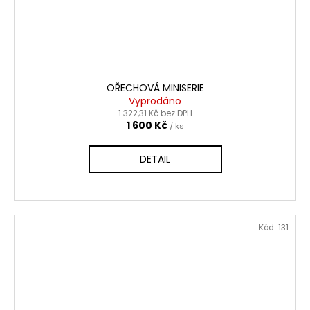
OŘECHOVÁ MINISERIE
Vyprodáno
1 322,31 Kč bez DPH
1 600 Kč
/ ks
DETAIL
Kód:
131