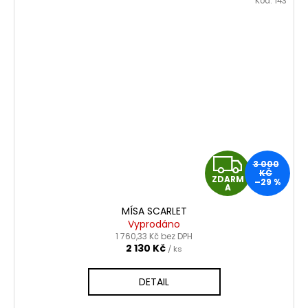
Kód:
143
Z
3 000
KČ
ZDARM
–29 %
D
A
MÍSA SCARLET
A
Vyprodáno
1 760,33 Kč bez DPH
R
2 130 Kč
/ ks
M
DETAIL