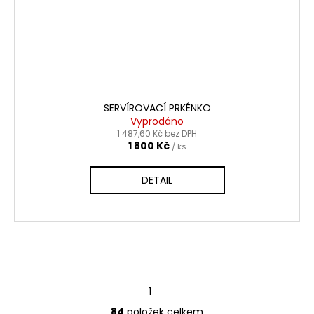
SERVÍROVACÍ PRKÉNKO
Vyprodáno
1 487,60 Kč bez DPH
1 800 Kč
/ ks
DETAIL
NAČÍST 12 DALŠÍCH
S
1
7
t
O
r
84
položek celkem