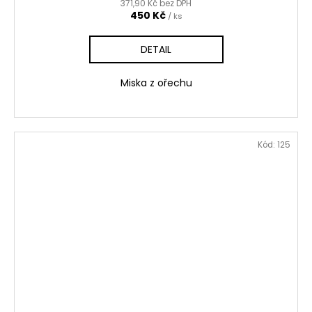
371,90 Kč bez DPH
450 Kč
/ ks
DETAIL
Miska z ořechu
Kód:
125