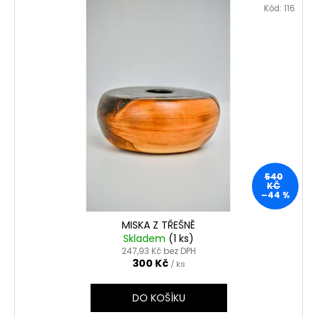
Kód:
116
540
KČ
–44 %
MISKA Z TŘEŠNĚ
Skladem
(1 ks)
247,93 Kč bez DPH
300 Kč
/ ks
DO KOŠÍKU