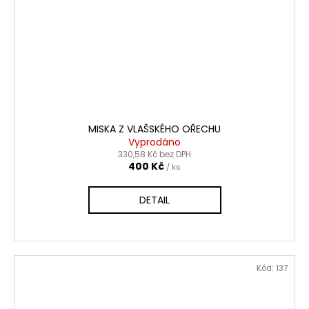
MISKA Z VLAŠSKÉHO OŘECHU
Vyprodáno
330,58 Kč bez DPH
400 Kč
/ ks
DETAIL
Kód:
137