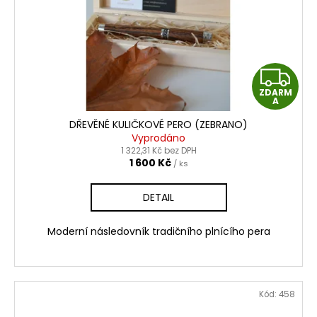
Z
ZDARM
D
A
DŘEVĚNÉ KULIČKOVÉ PERO (ZEBRANO)
A
Vyprodáno
1 322,31 Kč bez DPH
R
1 600 Kč
/ ks
M
DETAIL
A
Moderní následovník tradičního plnícího pera
Kód:
458