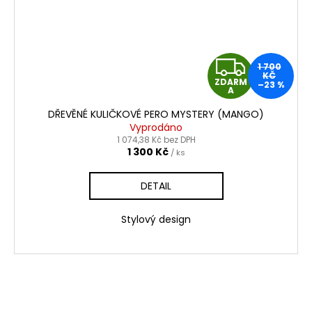
Z
1 700
KČ
ZDARM
–23 %
D
A
DŘEVĚNÉ KULIČKOVÉ PERO MYSTERY (MANGO)
A
Vyprodáno
1 074,38 Kč bez DPH
R
1 300 Kč
/ ks
M
DETAIL
A
Stylový design
NAČÍST 1 DALŠÍ