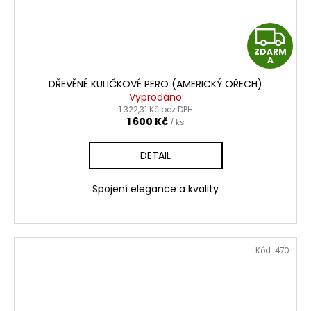
Z
ZDARM
D
A
DŘEVĚNÉ KULIČKOVÉ PERO (AMERICKÝ OŘECH)
A
Vyprodáno
1 322,31 Kč bez DPH
R
1 600 Kč
/ ks
M
DETAIL
A
Spojení elegance a kvality
Kód:
470