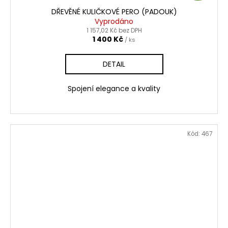
DŘEVĚNÉ KULIČKOVÉ PERO (PADOUK)
A
Vyprodáno
1 157,02 Kč bez DPH
R
1 400 Kč
/ ks
M
DETAIL
A
Spojení elegance a kvality
Kód:
467