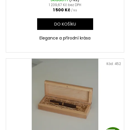
1 239,67 Kč bez DPH
R
1 500 Kč
/ ks
M
DO KOŠÍKU
A
Elegance a přírodní krása
Kód:
452