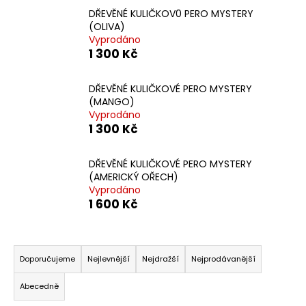
a
DŘEVĚNÉ KULIČKOV0 PERO MYSTERY
(OLIVA)
j
Vyprodáno
í
1 300 Kč
t
?
DŘEVĚNÉ KULIČKOVÉ PERO MYSTERY
(MANGO)
Vyprodáno
1 300 Kč
HLEDAT
DŘEVĚNÉ KULIČKOVÉ PERO MYSTERY
(AMERICKÝ OŘECH)
Vyprodáno
1 600 Kč
D
o
Ř
p
a
o
Doporučujeme
Nejlevnější
Nejdražší
Nejprodávanější
z
r
Abecedně
u
e