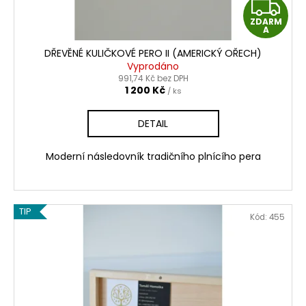
Z
ZDARM
D
A
DŘEVĚNÉ KULIČKOVÉ PERO II (AMERICKÝ OŘECH)
A
Vyprodáno
991,74 Kč bez DPH
R
1 200 Kč
/ ks
M
DETAIL
A
Moderní následovník tradičního plnícího pera
TIP
Kód:
455