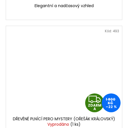
A
Elegantní a nadčasový vzhled
Kód:
493
Z
1 800
KČ
ZDARM
–22 %
D
A
DŘEVĚNÉ PLNÍCÍ PERO MYSTERY (OŘEŠÁK KRÁLOVSKÝ)
A
Vyprodáno
(1 ks)