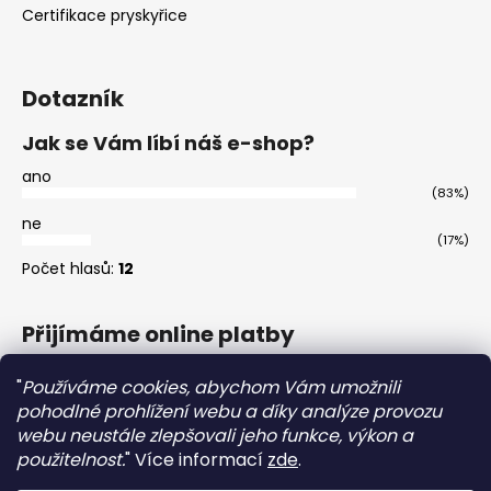
Certifikace pryskyřice
Dotazník
Jak se Vám líbí náš e-shop?
ano
(83%)
ne
(17%)
Počet hlasů:
12
Přijímáme online platby
"
Používáme cookies, abychom Vám umožnili
pohodlné prohlížení webu a díky analýze provozu
webu neustále zlepšovali jeho funkce, výkon a
použitelnost.
"
Více informací
zde
.
Master