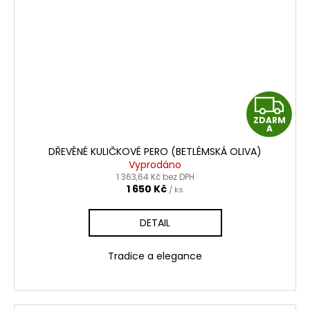
Z
ZDARM
D
A
DŘEVĚNÉ KULIČKOVÉ PERO (BETLÉMSKÁ OLIVA)
A
Vyprodáno
1 363,64 Kč bez DPH
R
1 650 Kč
/ ks
M
DETAIL
A
Tradice a elegance