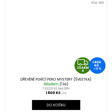
Kód:
490
Z
1 800
KČ
ZDARM
–11 %
D
A
DŘEVĚNÉ PLNÍCÍ PERO MYSTERY (ŠVESTKA)
A
Skladem
(1 ks)
1 322,31 Kč bez DPH
R
1 600 Kč
/ ks
M
DO KOŠÍKU