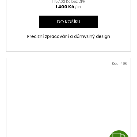
1 157,02 Kč bez DPH
R
1 400 Kč
/ ks
M
DO KOŠÍKU
A
Precizní zpracování a důmyslný design
Kód:
496
Z