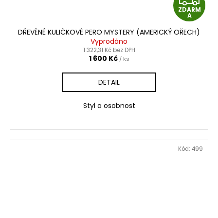
ZDARM
D
A
DŘEVĚNÉ KULIČKOVÉ PERO MYSTERY (AMERICKÝ OŘECH)
A
Vyprodáno
1 322,31 Kč bez DPH
R
1 600 Kč
/ ks
M
DETAIL
A
Styl a osobnost
Kód:
499