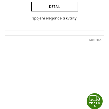
M
DETAIL
A
Spojení elegance a kvality
Kód:
464
Z
ZDARM
D
A