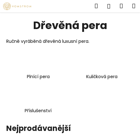
K
Přejít
Hledat
Náku
M
Přihlášen
na
o
obsah
Zpět
Zpět
košík
š
Dřevěná pera
í
C
k
o
Ručně vyráběná dřevěná luxusní pera.
p
o
t
ř
Plnící pera
Kuličková pera
e
b
u
j
Příslušenství
e
t
Nejprodávanější
e
n