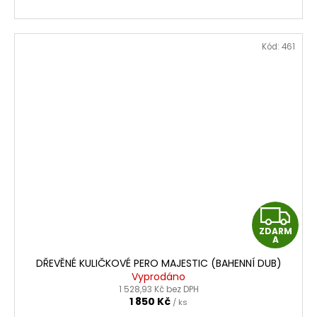
Kód:
461
Z
ZDARM
D
A
DŘEVĚNÉ KULIČKOVÉ PERO MAJESTIC (BAHENNÍ DUB)
A
Vyprodáno
1 528,93 Kč bez DPH
R
1 850 Kč
/ ks