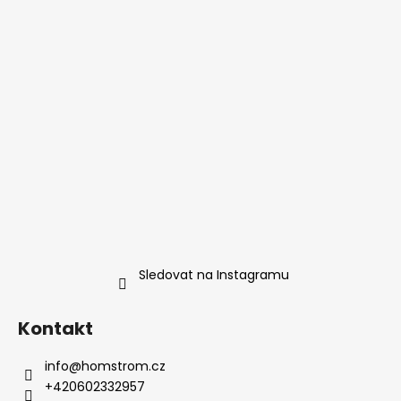
t
í
Sledovat na Instagramu
Kontakt
info
@
homstrom.cz
+420602332957