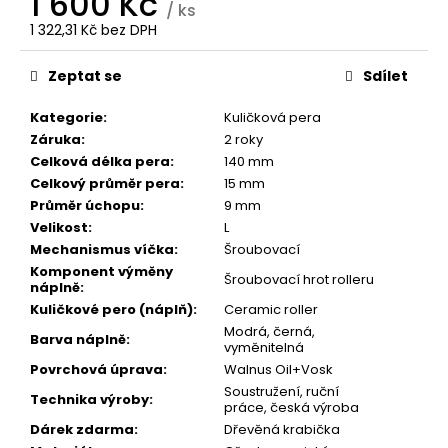
1 600 Kč
č
/ ks
u
1 322,31 Kč bez DPH
j
Měrná
e
cena:
Zeptat se
Sdílet
m
e
Kategorie
:
Kuličková pera
Záruka
:
2 roky
Celková délka pera
:
140 mm
DŘEVĚNÉ
Celkový průměr pera
:
15 mm
PLNÍCÍ
PERO
Průměr úchopu
:
9 mm
MYSTERY
Velikost
:
L
(ŠVESTKA)
Mechanismus víčka
:
Šroubovací
1
Komponent výměny
Šroubovací hrot rolleru
600
náplně
:
Kč
Kuličkové pero (náplň)
:
Ceramic roller
Původně:
Modrá, černá,
1
Barva náplně
:
vyměnitelná
800
Kč
Povrchová úprava
:
Walnus Oil+Vosk
Soustružení, ruční
Technika výroby
:
práce, česká výroba
Dárek zdarma
:
Dřevěná krabička