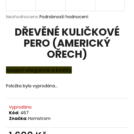
R
a
j
M
Průměrné
Neohodnoceno
Podrobnosti hodnocení
í
hodnocení
A
DŘEVĚNÉ KULIČKOVÉ
produktu
t
je
?
PERO (AMERICKÝ
0,0
z
OŘECH)
5
hvězdiček.
Spojení elegance a kvality
HLEDAT
Položka byla vyprodána…
D
o
Vyprodáno
p
Kód:
467
o
Značka:
Homstrom
r
u