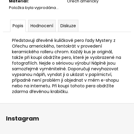
Materiál
:
Ořech americký
Položka byla vyprodána…
Popis
Hodnocení
Diskuze
Představuji dřevěné kuličkové pero řady Mystery z
Ořechu amerického, tentokrát v provedení
keramického rolleru chrom. Každý kus je originál,
takže při koupi obdržíte pero, které je vyobrazené na
fotografiích. Nejde o sériovou výrobu! Náplně jsou
samozřejmě vyměnitelné. Doporučuji nevyhazovat
vypsanou náplň, vyndat ji a ukázat v papírnictví,
případně není problém ji objednat v mém e-shopu
nebo na internetu. Při koupi tohoto pera obdržíte
zdarma dřevěnou krabičku.
Z
á
Instagram
p
a