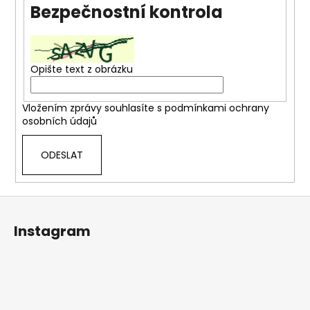
Bezpečnostní kontrola
a
j
í
t
Opište text z obrázku
?
Vložením zprávy souhlasíte s
podmínkami ochrany
osobních údajů
ODESLAT
HLEDAT
Z
á
D
Instagram
o
p
p
a
o
t
r
í
u