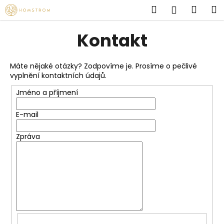
K
Přejít
Hledat
Náku
M
Přihlášen
na
o
obsah
Zpět
Zpět
košík
š
Kontakt
í
C
k
o
Máte nějaké otázky? Zodpovíme je. Prosíme o pečlivé
vyplnění kontaktních údajů.
p
o
Jméno a příjmení
t
E-mail
ř
e
Zpráva
b
u
j
e
t
e
n