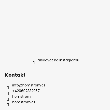
č
u
j
e
m
e
DŘEVĚNÉ
KULIČKOVÉ
PERO
MAJESTIC
(BAHENNÍ
Sledovat na Instagramu
DUB)
1
850
Kontakt
Kč
info
@
homstrom.cz
+420602332957
homstrom
homstrom.cz