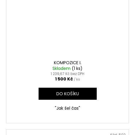
a
j
í
t
?
KOMPOZICE I.
Skladem
(1 ks)
HLEDAT
1 239,67 Kč bez DPH
1 500 Kč
/ ks
DO KOŠÍKU
D
o
p
"Jak šel čas"
o
r
u