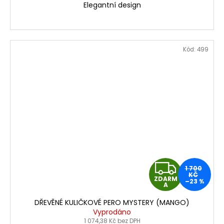
A
Elegantní design
Kód:
499
Z
1 700
KČ
ZDARM
–23 %
D
A
DŘEVĚNÉ KULIČKOVÉ PERO MYSTERY (MANGO)
A
Vyprodáno
1 074,38 Kč bez DPH