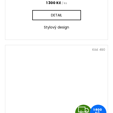
R
1 300 Kč
/ ks
M
DETAIL
A
Stylový design
Kód:
490
Z
1 800
KČ