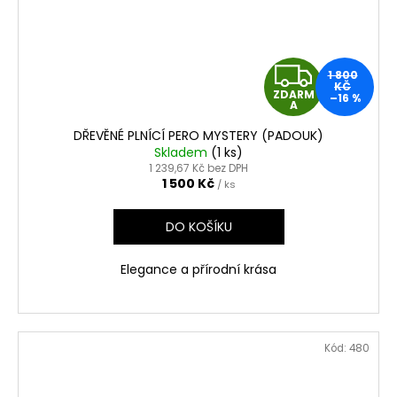
Z
1 800
KČ
ZDARM
–16 %
D
A
DŘEVĚNÉ PLNÍCÍ PERO MYSTERY (PADOUK)
A
Skladem
(1 ks)
1 239,67 Kč bez DPH
R
1 500 Kč
/ ks
M
DO KOŠÍKU
A
Elegance a přírodní krása
Kód:
480