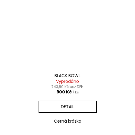
BLACK BOWL
Vyprodáno
743,80 Kč bez DPH
900 Kč
/ ks
DETAIL
Černá kráska