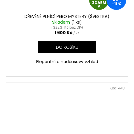
ZDARM
–11 %
D
A
DŘEVĚNÉ PLNÍCÍ PERO MYSTERY (ŠVESTKA)
A
Skladem
(1 ks)
1 322,31 Kč bez DPH
R
1 600 Kč
/ ks
M
DO KOŠÍKU
A
Elegantní a nadčasový vzhled
Kód:
448