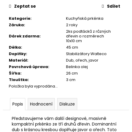
č
cena:
Zeptat se
Sdílet
u
j
Kategorie
:
Kuchyňská prkénka
e
Záruka
:
2 roky
m
2ks podtácků z různých
e
Dárek zdarma
:
dřevin o rozměrech
10x10 cm
Délka
:
45 cm
DŘEVĚNÉ
Doplňky
:
Stabilizátory Walteco
KULIČKOVÉ
PERO
Materiál
:
Dub, ořech, javor
MYSTERY
Povrchová úprava
:
Belinka olej
(MANGO)
Šířka
:
26 cm
1
Tlouštka
:
3 cm
300
Položka byla vyprodána…
Kč
Původně:
1
700
Popis
Hodnocení
Diskuze
Kč
Představujeme vám další designové, masivně
kompaktní prkénko ze tří druhů dřevin. Dominantní
dub s krásnou kresbou doplňuje javor a ořech. Toto