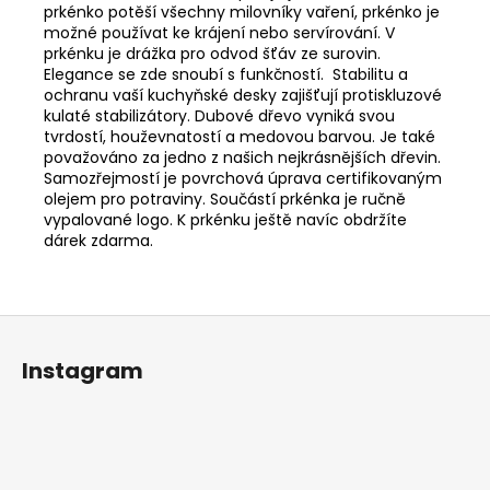
prkénko potěší všechny milovníky vaření, prkénko je
možné používat ke krájení nebo servírování. V
prkénku je drážka pro odvod šťáv ze surovin.
Elegance se zde snoubí s funkčností. Stabilitu a
ochranu vaší kuchyňské desky zajišťují protiskluzové
kulaté stabilizátory. Dubové dřevo vyniká svou
tvrdostí, houževnatostí a medovou barvou. Je také
považováno za jedno z našich nejkrásnějších dřevin.
Samozřejmostí je povrchová úprava certifikovaným
olejem pro potraviny. Součástí prkénka je ručně
vypalované logo. K prkénku ještě navíc obdržíte
dárek zdarma.
Z
á
Instagram
p
a
t
í