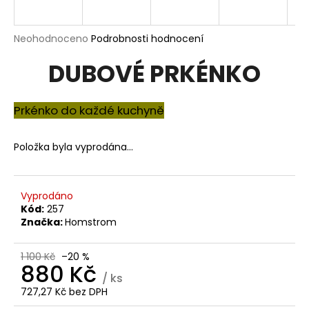
a
j
Průměrné
Neohodnoceno
Podrobnosti hodnocení
í
hodnocení
DUBOVÉ PRKÉNKO
produktu
t
je
?
0,0
z
Prkénko do každé kuchyně
5
hvězdiček.
Položka byla vyprodána…
HLEDAT
Vyprodáno
Kód:
257
D
Značka:
Homstrom
o
p
1 100 Kč
–20 %
o
880 Kč
/ ks
r
727,27 Kč bez DPH
u
Měrná