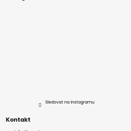
p
a
t
í
Sledovat na Instagramu
Kontakt