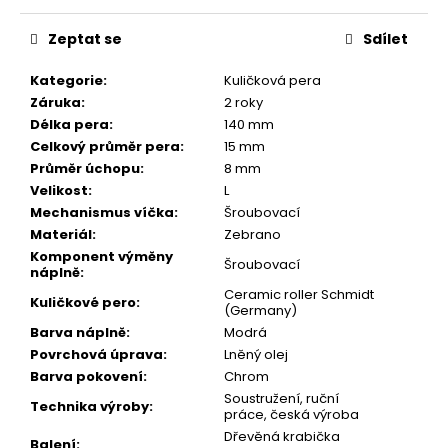
č
Měrná
u
cena:
Zeptat se
Sdílet
j
e
Kategorie
:
Kuličková pera
m
Záruka
:
2 roky
e
Délka pera
:
140 mm
Celkový průměr pera
:
15 mm
Průměr úchopu
:
8 mm
DŘEVĚNÉ
KULIČKOVÉ
Velikost
:
L
PERO
Mechanismus víčka
:
Šroubovací
MYSTERY
Materiál
:
Zebrano
(MANGO)
Komponent výměny
Šroubovací
1
náplně
:
300
Ceramic roller Schmidt
Kč
Kuličkové pero
:
(Germany)
Původně:
Barva náplně
:
Modrá
1
700
Povrchová úprava
:
Lněný olej
Kč
Barva pokovení
:
Chrom
Soustružení, ruční
Technika výroby
:
práce, česká výroba
Dřevěná krabička
Balení
: