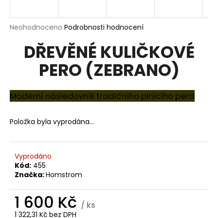
R
a
j
M
Průměrné
Neohodnoceno
Podrobnosti hodnocení
í
hodnocení
A
DŘEVĚNÉ KULIČKOVÉ
produktu
t
je
?
PERO (ZEBRANO)
0,0
z
5
hvězdiček.
Moderní následovník tradičního plnícího pera
HLEDAT
Položka byla vyprodána…
D
Vyprodáno
o
Kód:
455
Značka:
Homstrom
p
o
1 600 Kč
r
/ ks
u
1 322,31 Kč bez DPH