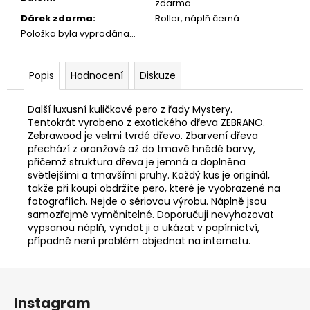
zdarma
Dárek zdarma
:
Roller, náplň černá
Položka byla vyprodána…
Popis
Hodnocení
Diskuze
Další luxusní kuličkové pero z řady Mystery.
Tentokrát vyrobeno z exotického dřeva ZEBRANO.
Zebrawood je velmi tvrdé dřevo. Zbarvení dřeva
přechází z oranžové až do tmavě hnědé barvy,
přičemž struktura dřeva je jemná a doplněna
světlejšími a tmavšími pruhy. Každý kus je originál,
takže při koupi obdržíte pero, které je vyobrazené na
fotografiích. Nejde o sériovou výrobu. Náplně jsou
samozřejmě vyměnitelné. Doporučuji nevyhazovat
vypsanou náplň, vyndat ji a ukázat v papírnictví,
případně není problém objednat na internetu.
Z
á
Instagram