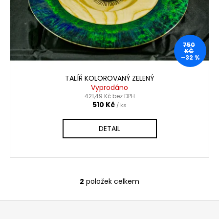
750
KČ
–32 %
TALÍŘ KOLOROVANÝ ZELENÝ
Vyprodáno
421,49 Kč bez DPH
510 Kč
/ ks
DETAIL
2
položek celkem
O
v
Z
l
á