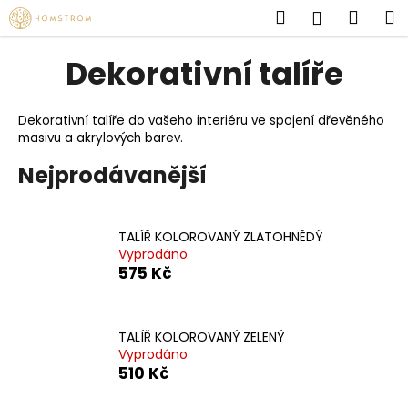
K
Přejít
Hledat
Náku
M
Přihlášen
na
o
obsah
Zpět
Zpět
košík
š
Dekorativní talíře
í
C
k
o
Dekorativní talíře do vašeho interiéru ve spojení
dřevěného
masivu a akrylových barev.
p
o
Nejprodávanější
t
ř
e
TALÍŘ KOLOROVANÝ ZLATOHNĚDÝ
Vyprodáno
b
575 Kč
u
j
e
TALÍŘ KOLOROVANÝ ZELENÝ
Vyprodáno
t
510 Kč
e
n