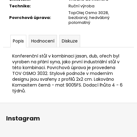
Technika
:
Ruční výroba
TopOlej Osmo 3028,
Povrchová úprava
:
bezbarvý, hedvábný
polomatný
Popis
Hodnocení
Diskuze
Konferenční stůl v kombinaci jasan, dub, ořech byl
vyroben na přání syna, jako první industriální stůl v
této kombinaci. Povrchová úprava je provedena
TOV OSMO 3032. Stylové podnože v moderním
designu jsou svařeny z profilů 2x2 cm. Lakováno
Komaxitem černá - mat 9005FS. Dodací lhůta 4 - 6
týdnů.
Z
á
Instagram
p
a