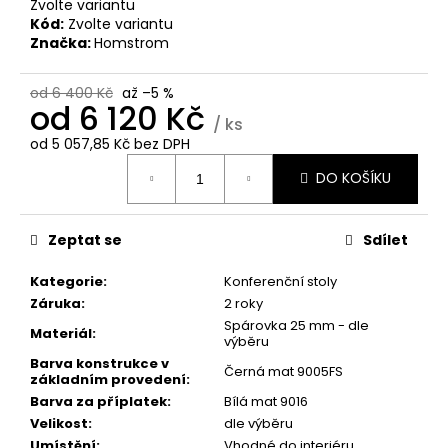
č
Zvolte variantu
u
Kód:
Zvolte variantu
Značka:
Homstrom
j
e
m
od 6 400 Kč
až –5 %
od
6 120 Kč
e
/ ks
od
5 057,85 Kč
bez DPH
Měrná
DŘEVĚNÉ
DO KOŠÍKU
cena:
KULIČKOVÉ
PERO
MYSTERY
(MANGO)
Zeptat se
Sdílet
1
Kategorie
:
Konferenční stoly
300
Kč
Záruka
:
2 roky
Původně:
Spárovka 25 mm - dle
1
Materiál
:
výběru
700
Barva konstrukce v
Kč
Černá mat 9005FS
základním provedení
:
Barva za příplatek
:
Bílá mat 9016
Velikost
:
dle výběru
Umístění
:
Vhodné do interiéru