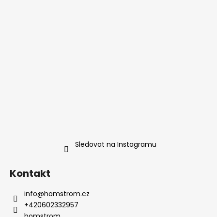
t
í
Sledovat na Instagramu
Kontakt
info
@
homstrom.cz
+420602332957
homstrom