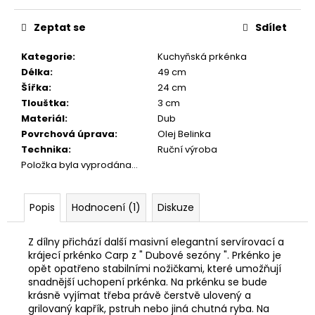
č
Měrná
u
cena:
Zeptat se
Sdílet
j
e
Kategorie
:
Kuchyňská prkénka
m
Délka
:
49 cm
e
Šířka
:
24 cm
Tlouštka
:
3 cm
Materiál
:
Dub
DŘEVĚNÉ
KULIČKOVÉ
Povrchová úprava
:
Olej Belinka
PERO
Technika
:
Ruční výroba
MYSTERY
Položka byla vyprodána…
(MANGO)
1
300
Popis
Hodnocení (1)
Diskuze
Kč
Původně:
1
Z dílny přichází další masivní elegantní servírovací a
700
krájecí prkénko Carp z " Dubové sezóny ". Prkénko je
Kč
opět opatřeno stabilními nožičkami, které umožňují
snadnější uchopení prkénka. Na prkénku se bude
krásně vyjímat třeba právě čerstvě ulovený a
grilovaný kapřík, pstruh nebo jiná chutná ryba. Na