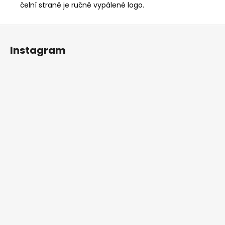
čelní straně je ručně vypálené logo.
Z
á
Instagram
p
a
t
í