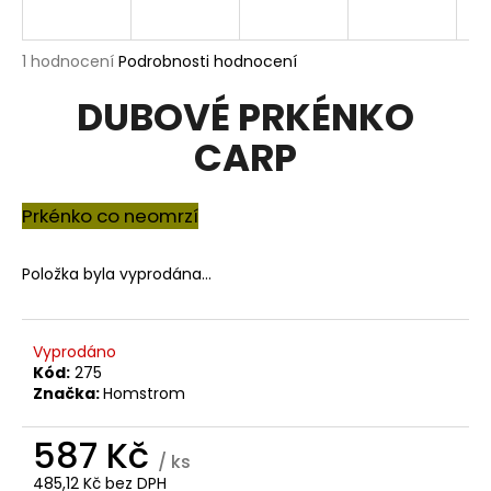
a
j
Průměrné
1 hodnocení
Podrobnosti hodnocení
í
hodnocení
DUBOVÉ PRKÉNKO
produktu
t
je
?
CARP
5,0
z
5
hvězdiček.
Prkénko co neomrzí
HLEDAT
Položka byla vyprodána…
D
Vyprodáno
o
Kód:
275
Značka:
Homstrom
p
o
587 Kč
r
/ ks
u
485,12 Kč bez DPH