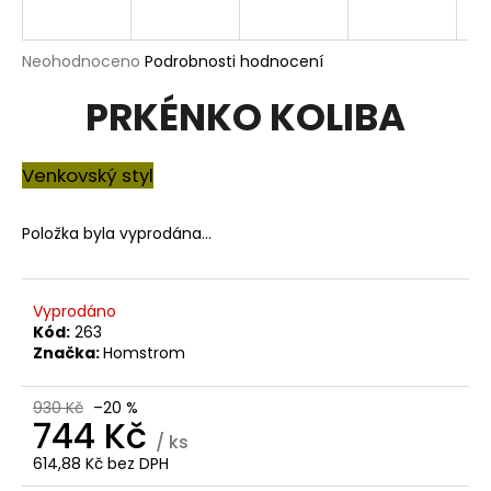
a
j
Průměrné
Neohodnoceno
Podrobnosti hodnocení
í
hodnocení
PRKÉNKO KOLIBA
produktu
t
je
?
0,0
z
Venkovský styl
5
hvězdiček.
Položka byla vyprodána…
HLEDAT
Vyprodáno
Kód:
263
D
Značka:
Homstrom
o
p
930 Kč
–20 %
o
744 Kč
/ ks
r
614,88 Kč bez DPH
u
Měrná