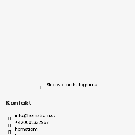
í
Sledovat na Instagramu
Kontakt
info
@
homstrom.cz
+420602332957
homstrom