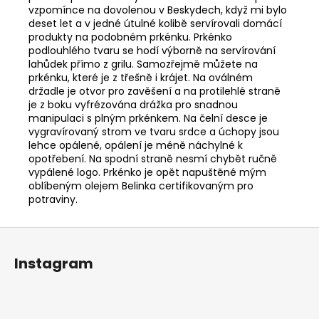
vzpomínce na dovolenou v Beskydech, když mi bylo
deset let a v jedné útulné kolibě servírovali domácí
produkty na podobném prkénku. Prkénko
podlouhlého tvaru se hodí výborně na servírování
lahůdek přímo z grilu. Samozřejmě můžete na
prkénku, které je z třešně i krájet. Na oválném
držadle je otvor pro zavěšení a na protilehlé straně
je z boku vyfrézována drážka pro snadnou
manipulaci s plným prkénkem. Na čelní desce je
vygravírovaný strom ve tvaru srdce a úchopy jsou
lehce opálené, opálení je méně náchylné k
opotřebení. Na spodní straně nesmí chybět ručně
vypálené logo. Prkénko je opět napuštěné mým
oblíbeným olejem Belinka certifikovaným pro
potraviny.
Z
á
Instagram
p
a
t