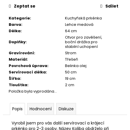
č
cena:
Zeptat se
Sdílet
u
j
Kategorie
:
Kuchyňská prkénka
e
Barva
:
Lehce medová
m
Délka
:
64 cm
e
Otvor pro zavěšení,
Doplňky
:
boční drážka pro
stabilní uchopení
DŘEVĚNÉ
Gravírování
:
Strom
KULIČKOVÉ
PERO
Materiál
:
Třešeň
MYSTERY
Povrchová úprava
:
Belinka olej
(MANGO)
Servírovací délka
:
50 cm
1
Šířka
:
19 cm
300
Tlouštka
:
2 cm
Kč
Položka byla vyprodána…
Původně:
1
700
Kč
Popis
Hodnocení
Diskuze
Vyrobil jsem pro vás další servírovací a krájecí
prkénko pro 2-3 osoby. Název Koliba obdrželo při