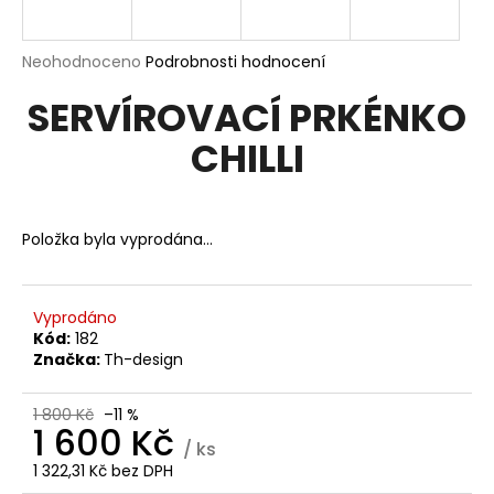
a
j
Průměrné
Neohodnoceno
Podrobnosti hodnocení
í
hodnocení
SERVÍROVACÍ PRKÉNKO
produktu
t
je
?
CHILLI
0,0
z
5
hvězdiček.
Položka byla vyprodána…
HLEDAT
Vyprodáno
Kód:
182
D
Značka:
Th-design
o
p
1 800 Kč
–11 %
o
1 600 Kč
r
/ ks
u
1 322,31 Kč bez DPH
Měrná