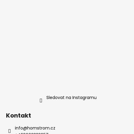
a
t
í
Sledovat na Instagramu
Kontakt
info
@
homstrom.cz