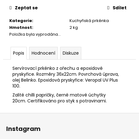
č
cena:
u
Zeptat se
Sdílet
j
e
Kategorie
:
Kuchyňská prkénka
m
Hmotnost
:
2 kg
e
Položka byla vyprodána…
STOLEK
Popis
Hodnocení
Diskuze
W&R
9
Servírovací prkénko z ořechu a epoxidové
600
pryskyřice. Rozměry 36x22cm. Povrchová úprava,
Kč
olej Belinko. Epoxidová pryskyřice: Veropal UV Plus
100.
Zalité chilli papričky, černé matové úchytky
20cm. Certifikováno pro styk s potravinami.
Z
á
Instagram
p