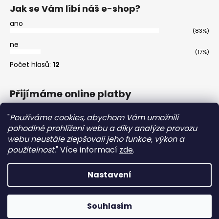
Jak se Vám líbí náš e-shop?
ano
(83%)
ne
(17%)
Počet hlasů:
12
Přijímáme online platby
"
Používáme cookies, abychom Vám umožnili
pohodlné prohlížení webu a díky analýze provozu
webu neustále zlepšovali jeho funkce, výkon a
použitelnost.
"
Více informací
zde
.
Master
Nastavení
Vytvořil Shoptet
Souhlasím
Copyright 2026
Homstrom
. Všechna práva vyhrazena.
Při nákupu nad 2000Kč obdržíte dárek zdarma