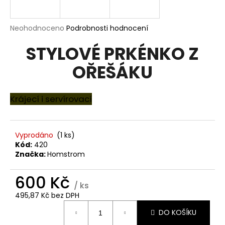
a
j
Průměrné
Neohodnoceno
Podrobnosti hodnocení
í
hodnocení
STYLOVÉ PRKÉNKO Z
produktu
t
je
?
OŘEŠÁKU
0,0
z
5
hvězdiček.
Krájecí i servírovací
HLEDAT
Vyprodáno
(1 ks)
Kód:
420
Značka:
Homstrom
D
o
600 Kč
p
/ ks
o
495,87 Kč bez DPH
r
Měrná
DO KOŠÍKU
u
cena: