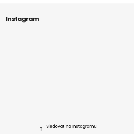
Z
á
Instagram
p
a
t
í
Sledovat na Instagramu