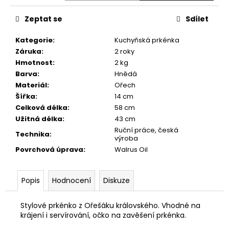
č
u
Zeptat se
Sdílet
j
e
Kategorie
:
Kuchyňská prkénka
m
Záruka
:
2 roky
e
Hmotnost
:
2 kg
Barva
:
Hnědá
Materiál
:
Ořech
PRACOVNÍ
STŮL
Šířka
:
14 cm
BOHEMIA
Celková délka
:
58 cm
8
Užitná délka
:
43 cm
740
Ruční práce, česká
Technika
:
Kč
výroba
Povrchová úprava
:
Walrus Oil
Popis
Hodnocení
Diskuze
Stylové prkénko z Ořešáku královského. Vhodné na
krájení i servírování, očko na zavěšení prkénka.