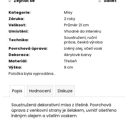
č
Zeptat se
Sdílet
u
j
Kategorie
:
Mísy
e
Záruka
:
2 roky
m
Velikost
:
Průměr 21 cm
e
Umístění
:
Vhodné do interiéru
Soustružení, ruční
Technika
:
práce, česká výroba
Povrchová úprava
:
Lněný olej, včelí vosk
PRACOVNÍ
STŮL
Dekorace
:
Akrylové barvy
BOHEMIA
Materiál
:
Třešeň
8
Výška
:
9 cm
740
Položka byla vyprodána…
Kč
Popis
Hodnocení
Diskuze
Soustružená dekorativní mísa z třešně. Povrchová
úprava z venkovní strany je šelakem, uvnitř ošetřeno
lněným olejem a včelím voskem.