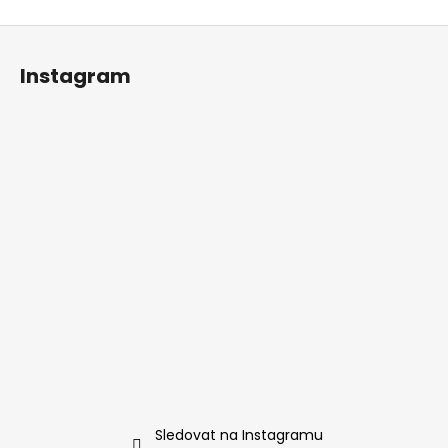
Z
á
Instagram
p
a
t
í
Sledovat na Instagramu