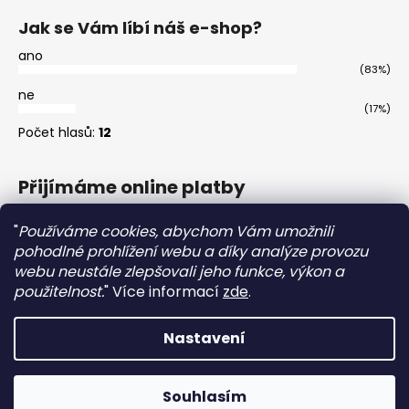
Jak se Vám líbí náš e-shop?
ano
(83%)
ne
(17%)
Počet hlasů:
12
Přijímáme online platby
"
Používáme cookies, abychom Vám umožnili
pohodlné prohlížení webu a díky analýze provozu
webu neustále zlepšovali jeho funkce, výkon a
použitelnost.
"
Více informací
zde
.
Master
Nastavení
Vytvořil Shoptet
Souhlasím
Copyright 2026
Homstrom
. Všechna práva vyhrazena.
Při nákupu nad 2000Kč obdržíte dárek zdarma