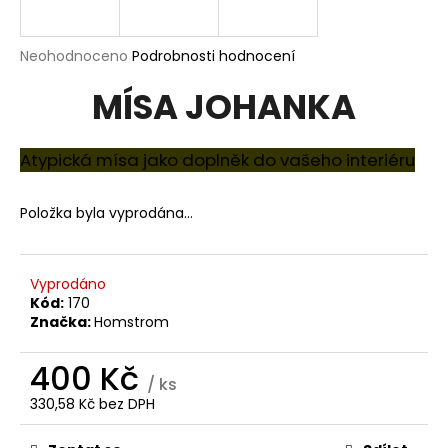
a
j
Průměrné
Neohodnoceno
Podrobnosti hodnocení
í
hodnocení
MÍSA JOHANKA
produktu
t
je
?
0,0
z
Atypická mísa jako doplněk do vašeho interiéru
5
hvězdiček.
Položka byla vyprodána…
HLEDAT
Vyprodáno
Kód:
170
D
Značka:
Homstrom
o
p
400 Kč
o
/ ks
r
330,58 Kč bez DPH
Měrná
u
cena: