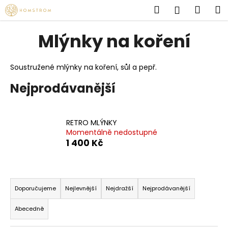
K
Přejít
Hledat
Náku
M
Přihlášen
na
o
obsah
Zpět
Zpět
košík
š
Mlýnky na koření
í
C
k
o
Soustružené mlýnky na koření, sůl a pepř.
p
Nejprodávanější
o
t
ř
RETRO MLÝNKY
e
Momentálně nedostupné
1 400 Kč
b
u
j
Ř
e
a
Doporučujeme
Nejlevnější
Nejdražší
Nejprodávanější
t
z
Abecedně
e
e
n