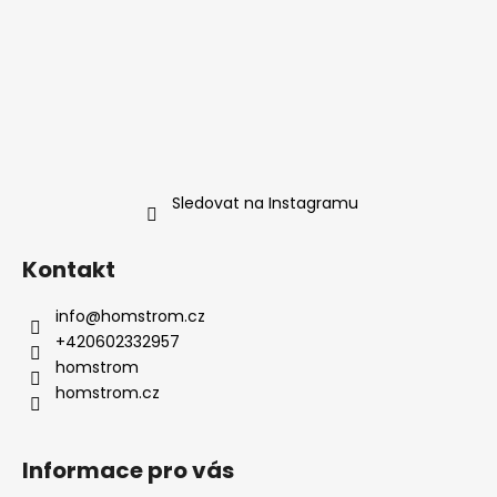
y
v
ý
p
i
s
u
Sledovat na Instagramu
Kontakt
info
@
homstrom.cz
+420602332957
homstrom
homstrom.cz
Informace pro vás