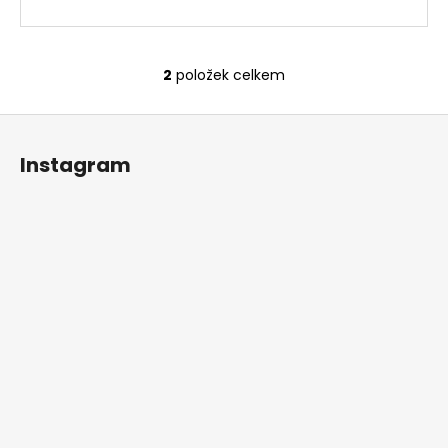
2
položek celkem
O
v
Z
l
á
á
Instagram
d
p
a
a
c
t
í
í
p
r
v
k
y
v
ý
p
i