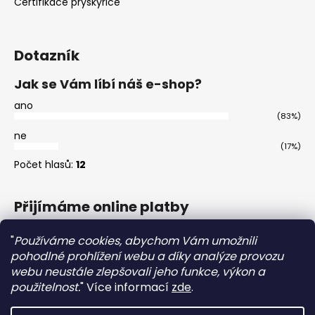
Certifikace pryskyřice
Dotazník
Jak se Vám líbí náš e-shop?
ano
(83%)
ne
(17%)
Počet hlasů:
12
Přijímáme online platby
"
Používáme cookies, abychom Vám umožnili
pohodlné prohlížení webu a díky analýze provozu
webu neustále zlepšovali jeho funkce, výkon a
použitelnost.
"
Více informací
zde
.
Master