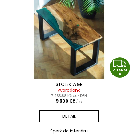
Z
ZDARM
D
A
STOLEK W&R
A
Vyprodáno
7 933,88 Kč bez DPH
R
9 600 Kč
/ ks
M
DETAIL
A
Šperk do interiéru