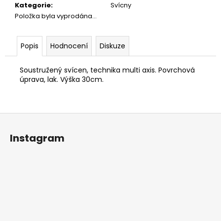
č
Kategorie
:
Svícny
u
Položka byla vyprodána…
j
e
m
Popis
Hodnocení
Diskuze
e
Soustružený svícen, technika multi axis. Povrchová
úprava, lak. Výška 30cm.
STOLEK
W&R
9
600
Z
Kč
á
Instagram
p
a
t
í