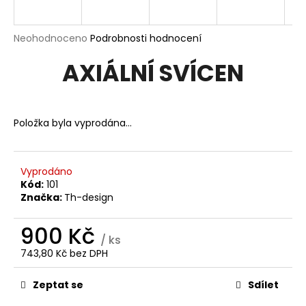
a
j
Průměrné
Neohodnoceno
Podrobnosti hodnocení
í
hodnocení
AXIÁLNÍ SVÍCEN
produktu
t
je
?
0,0
z
5
Položka byla vyprodána…
hvězdiček.
HLEDAT
Vyprodáno
Kód:
101
Značka:
Th-design
D
900 Kč
o
/ ks
p
743,80 Kč bez DPH
o
Měrná
r
cena:
Zeptat se
Sdílet
u