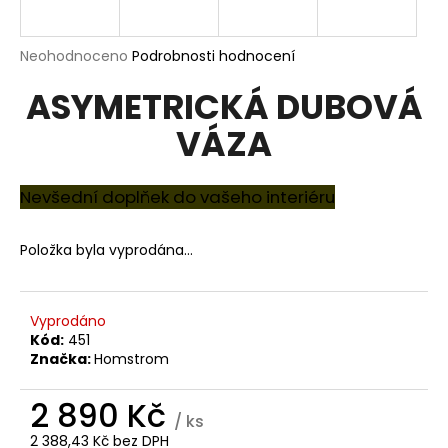
R
a
j
M
Průměrné
Neohodnoceno
Podrobnosti hodnocení
í
hodnocení
A
ASYMETRICKÁ DUBOVÁ
produktu
t
je
?
VÁZA
0,0
z
5
hvězdiček.
Nevšední doplňek do vašeho interiéru
HLEDAT
Položka byla vyprodána…
D
Vyprodáno
o
Kód:
451
Značka:
Homstrom
p
o
2 890 Kč
r
/ ks
u
2 388,43 Kč bez DPH