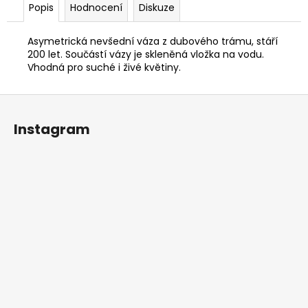
Popis
Hodnocení
Diskuze
Asymetrická nevšední váza z dubového trámu, stáří
200 let. Součástí vázy je skleněná vložka na vodu.
Vhodná pro suché i živé květiny.
Z
á
Instagram
p
a
t
í