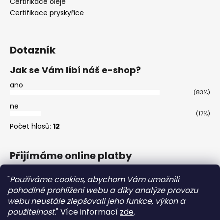
Certifikace oleje
Certifikace pryskyřice
Dotazník
Jak se Vám líbí náš e-shop?
ano
(83%)
ne
(17%)
Počet hlasů:
12
Přijímáme online platby
"
Používáme cookies, abychom Vám umožnili
pohodlné prohlížení webu a díky analýze provozu
webu neustále zlepšovali jeho funkce, výkon a
použitelnost.
"
Více informací
zde
.