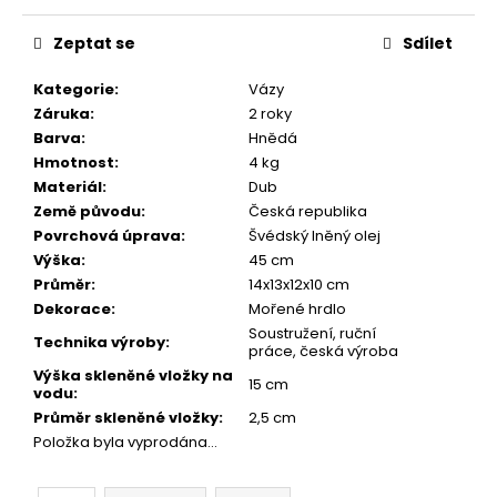
č
Měrná
u
cena:
Zeptat se
Sdílet
j
e
Kategorie
:
Vázy
m
Záruka
:
2 roky
e
Barva
:
Hnědá
Hmotnost
:
4 kg
Materiál
:
Dub
DŘEVĚNÉ
PLNÍCÍ
Země původu
:
Česká republika
PERO
Povrchová úprava
:
Švédský lněný olej
MYSTERY
Výška
:
45 cm
(PADOUK)
Průměr
:
14x13x12x10 cm
1
Dekorace
:
Mořené hrdlo
500
Kč
Soustružení, ruční
Technika výroby
:
Původně:
práce, česká výroba
1
Výška skleněné vložky na
15 cm
800
vodu
:
Kč
Průměr skleněné vložky
:
2,5 cm
Položka byla vyprodána…